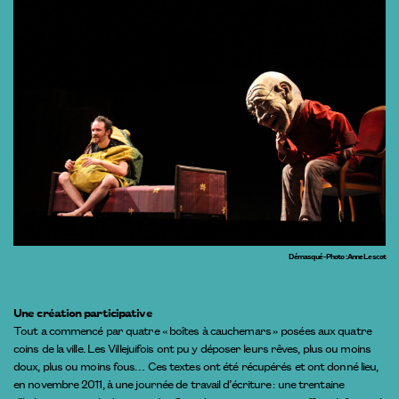
Démasqué - Photo : Anne Lescot
Une création participative
Tout a commencé par quatre « boîtes à cauchemars » posées aux quatre
coins de la ville. Les Villejuifois ont pu y déposer leurs rêves, plus ou moins
doux, plus ou moins fous… Ces textes ont été récupérés et ont donné lieu,
en novembre 2011, à une journée de travail d’écriture : une trentaine