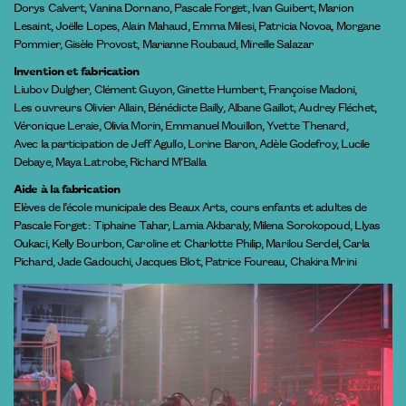
Dorys Calvert, Vanina Dornano, Pascale Forget, Ivan Guibert, Marion
Lesaint, Joëlle Lopes, Alain Mahaud, Emma Milesi, Patricia Novoa, Morgane
Pommier, Gisèle Provost, Marianne Roubaud, Mireille Salazar
Invention et fabrication
Liubov Dulgher, Clément Guyon, Ginette Humbert, Françoise Madoni,
Les ouvreurs Olivier Allain, Bénédicte Bailly, Albane Gaillot, Audrey Fléchet,
Véronique Leraie, Olivia Morin, Emmanuel Mouillon, Yvette Thenard,
Avec la participation de Jeff Agullo, Lorine Baron, Adèle Godefroy, Lucile
Debaye, Maya Latrobe, Richard M’Balla
Aide à la fabrication
Elèves de l’école municipale des Beaux Arts, cours enfants et adultes de
Pascale Forget : Tiphaine Tahar, Lamia Akbaraly, Milena Sorokopoud, Llyas
Oukaci, Kelly Bourbon, Caroline et Charlotte Philip, Marilou Serdel, Carla
Pichard, Jade Gadouchi, Jacques Blot, Patrice Foureau, Chakira Mrini