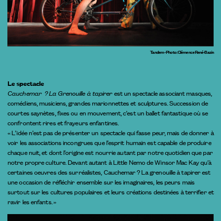
Tandem - Photo : Clémence René-Bazin
Le spectacle
Cauchemar ? La Grenouille à tapirer
est un spectacle associant masques,
comédiens, musiciens, grandes marionnettes et sculptures. Succession de
courtes saynètes, fixes ou en mouvement, c’est un ballet fantastique où se
confrontent rires et frayeurs enfantines.
« L’idée n’est pas de présenter un spectacle qui fasse peur, mais de donner à
voir les associations incongrues que l’esprit humain est capable de produire
chaque nuit, et dont l’origine est nourrie autant par notre quotidien que par
notre propre culture. Devant autant à Little Nemo de Winsor Mac Kay qu’à
certaines oeuvres des surréalistes, Cauchemar ? La grenouille à tapirer est
une occasion de réfléchir ensemble sur les imaginaires, les peurs mais
surtout sur les cultures populaires et leurs créations destinées à terrifier et
ravir les enfants. »