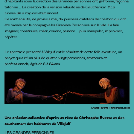
d’habitants sous la direction des Grandes personnes ont griffonné, façonné,
tâtonné… La création de la version villejuifoise de
Cauchemar ? La
Grenouille à tapirer
était lancée !
Ce sont ensuite, de janvier à mai, dix journées d’ateliers de création qui ont
été menés par la compagnie les Grandes Personnes sur la ville. Il a fallu
imaginer, construire, coller, coudre, peindre… puis manipuler, improviser,
répéter…
Le spectacle présenté à Villejuif est le résultat de cette folle aventure, un
projet qui a réuni plus de quatre-vingt personnes, amateurs et
professionnels, âgés de 8 à 84 ans…
Grands-Parents - Photo : Anne Lescot
Une création collective d’après un rêve de Christophe Evette et des
cauchemars des habitants de Villejuif
LES GRANDES PERSONNES