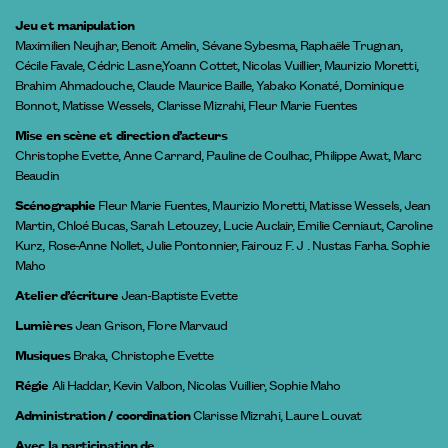
Jeu et manipulation
Maximilien Neujhar, Benoit Amelin, Sévane Sybesma, Raphaële Trugnan,
Cécile Favale, Cédric Lasne,Yoann Cottet, Nicolas Vuillier, Maurizio Moretti,
Brahim Ahmadouche, Claude Maurice Baille, Yabako Konaté, Dominique
Bonnot, Matisse Wessels, Clarisse Mizrahi, Fleur Marie Fuentes
Mise en scène et direction d’acteurs
Christophe Evette, Anne Carrard, Pauline de Coulhac, Philippe Awat, Marc
Beaudin
Scénographie
Fleur Marie Fuentes, Maurizio Moretti, Matisse Wessels, Jean
Martin, Chloé Bucas, Sarah Letouzey, Lucie Auclair, Emilie Cerniaut, Caroline
Kurz, Rose-Anne Nollet, Julie Pontonnier, Fairouz F. J . Nustas Farha. Sophie
Maho
Atelier d’écriture
Jean-Baptiste Evette
Lumières
Jean Grison, Flore Marvaud
Musiques
Braka, Christophe Evette
Régie
Ali Haddar, Kevin Valbon, Nicolas Vuillier, Sophie Maho
Administration / coordination
Clarisse Mizrahi, Laure Louvat
Avec la participation de