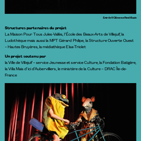
Entrée © Clémence René-Bazin
Structures partenaires du projet
La Maison Pour Tous Jules-Vallès, l’École des Beaux-Arts de Villejuif, la
Ludothèque mais aussi la MPT Gérard Philipe, la Structure Ouverte Ouest
– Hautes Bruyères, la médiathèque Elsa-Triolet
Un projet soutenu par
la Ville de Villejuif – service Jeunesse et service Culture, la Fondation Batigère,
la Villa Mais d’ici d’Aubervilliers, le ministère de la Culture – DRAC Île-de-
France