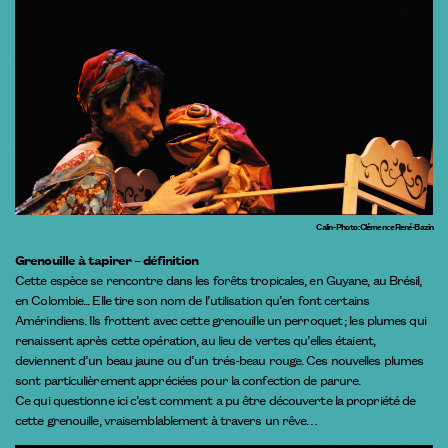
Calin - Photo : Clémence René-Bazin
Grenouille à tapirer – définition
Cette espèce se rencontre dans les forêts tropicales, en Guyane, au Brésil,
en Colombie... Elle tire son nom de l’utilisation qu’en font certains
Amérindiens. Ils frottent avec cette grenouille un perroquet ; les plumes qui
renaissent après cette opération, au lieu de vertes qu’elles étaient,
deviennent d’un beau jaune ou d’un trés-beau rouge. Ces nouvelles plumes
sont particulièrement appréciées pour la confection de parure.
Ce qui questionne ici c’est comment a pu être découverte la propriété de
cette grenouille, vraisemblablement à travers un rêve…