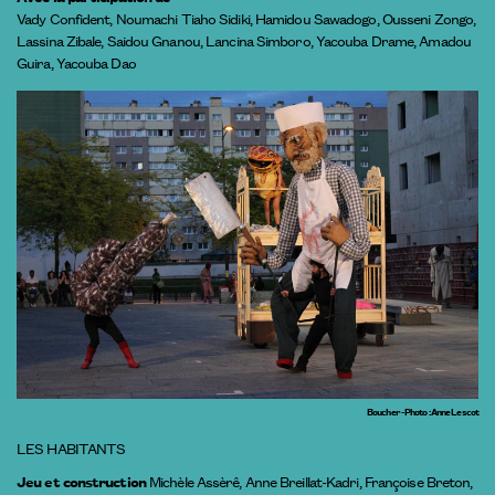
Vady Confident, Noumachi Tiaho Sidiki, Hamidou Sawadogo, Ousseni Zongo,
Lassina Zibale, Saidou Gnanou, Lancina Simboro, Yacouba Drame, Amadou
Guira, Yacouba Dao
Boucher - Photo : Anne Lescot
LES HABITANTS
Jeu et construction
Michèle Assèrê, Anne Breillat-Kadri, Françoise Breton,