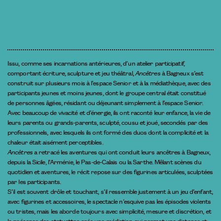
Issu, comme ses incarnations antérieures, d’un atelier participatif,
comportant écriture, sculpture et jeu théâtral,
Ancêtres
à Bagneux s’est
construit sur plusieurs mois à l’espace Senior et à la médiathèque, avec des
participants jeunes et moins jeunes, dont le groupe central était constitué
de personnes âgées, résidant ou déjeunant simplement à l’espace Senior.
Avec beaucoup de vivacité et d’énergie, ils ont raconté leur enfance, la vie de
leurs parents ou grands-parents, sculpté, cousu et joué, secondés par des
professionnels, avec lesquels ils ont formé des duos dont la complicité et la
chaleur était aisément perceptibles.
Ancêtres
a retracé les aventures qui ont conduit leurs ancêtres à Bagneux,
depuis la Sicile, l’Arménie, le Pas-de-Calais ou la Sarthe. Mêlant scènes du
quotidien et aventures, le récit repose sur des figurines articulées, sculptées
par les participants.
S’il est souvent drôle et touchant, s’il ressemble justement à un jeu d’enfant,
avec figurines et accessoires, le spectacle n’esquive pas les épisodes violents
ou tristes, mais les aborde toujours avec simplicité, mesure et discrétion, et
la présence des statuettes crée une médiation qui permet une distance et