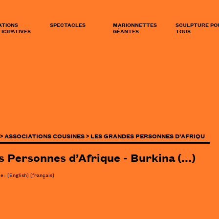
ATIONS
SPECTACLES
MARIONNETTES
SCULPTURE PO
ICIPATIVES
GÉANTES
TOUS
>
ASSOCIATIONS COUSINES >
LES GRANDES PERSONNES D’AFRIQU
 Personnes d’Afrique - Burkina (…)
le :
[
English
]
[français]