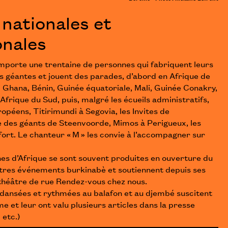
nationales et
onales
omporte une trentaine de personnes qui fabriquent leurs
 géantes et jouent des parades, d’abord en Afrique de
e, Ghana, Bénin, Guinée équatoriale, Mali, Guinée Conakry,
Afrique du Sud, puis, malgré les écueils administratifs,
ropéens, Titirimundi à Segovia, les Invites de
de des géants de Steenvoorde, Mimos à Perigueux, les
ort. Le chanteur « M » les convie à l’accompagner sur
s d’Afrique se sont souvent produites en ouverture du
tres événements burkinabè et soutiennent depuis ses
 théâtre de rue Rendez-vous chez nous.
ansées et rythmées au balafon et au djembé suscitent
me et leur ont valu plusieurs articles dans la presse
 etc.)