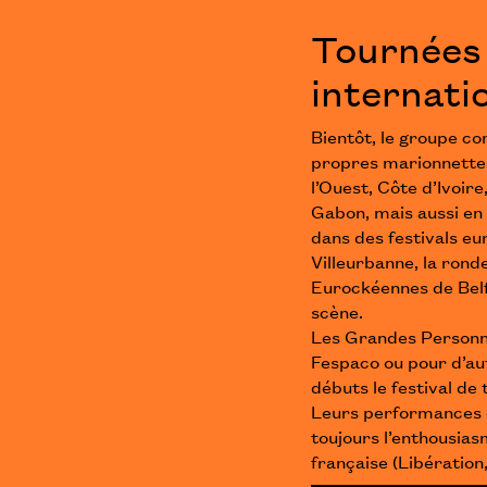
Tournées 
internati
Bientôt, le groupe c
propres marionnettes
l’Ouest, Côte d’Ivoir
Gabon, mais aussi en 
dans des festivals eu
Villeurbanne, la ron
Eurockéennes de Belf
scène.
Les Grandes Personne
Fespaco ou pour d’au
débuts le festival de
Leurs performances d
toujours l’enthousias
française (Libération,