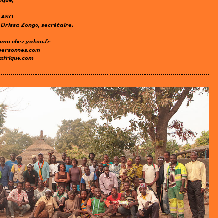
FASO
. Drissa Zongo, secrétaire)
romo
chez
yahoo.fr
personnes.com
afrique.com